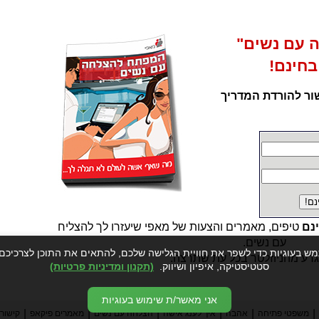
 עם נשים"
בחינם!
ור להורדת המדריך
נם
טיפים, מאמרים והצעות של מאפי שיעזרו לך להצליח
עם נשים.
 בעוגיות כדי לשפר את חוויית הגלישה שלכם, להתאים את התוכן לצרכיכם,
גרע מהניוזלטר בכל עת שתרצה.
סטטיסטיקה, איפיון ושיווק.
(תקנון ומדיניות פרטיות)
אני מאשר/ת שימוש בעוגיות
|
|
|
|
|
|
משפטי פתיחה
אהבה
איך לענג אישה
הצלחה עם נשים
מאמרים פיקאפ
קישור