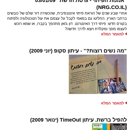
"אמנות הפיתוי - גרסת הרשת" 03/01/09
(NRG.CO.IL)
אחרי שבע שנים של הוראת פיתוי אינטנסיבית, שהכשירה דור שלם של כובשים
ברחבי הארץ, החליטו גם במאפי לקבל על עצמם את עול הטכנולוגיה ולפתוח
בקורס חדש: פיתוי דרך האינטרנט. דון ג'ואן מתהפך בקברו, או שמא רוכש
לעצמו מסך ומקלדת ויוצא לדרך חדשה?
למאמר המלא
"מה נשים רוצות?" - עיתון סקופ (יוני 2009)
למאמר המלא
להפיל ברשת. עיתון TimeOut (ינואר 2009)