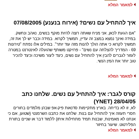
למאמר המלא
איך להתחיל עם נשים? (אירוח בנענע) 07/08/2005
"אם הגעת לכאן, אני מניח שאתה רוצה להיות מוקף בנשים, נאהב ונחשק.
במידה ואינך נמצא במצב זה עדיין, תמשיך לקרוא. במידה וכבר יש לך את זה,
תמשיך לקרוא כי אתה הולך להנות מזה עוד יותר". במילים אלו נפתח "טירונות
69 - המדריך להצלחה עם נשים" - פרויקט משותף שהועלה לאינטרנט במטרה
לעזור לגברים להבין איך להתחיל עם נשים, כיצד ליצור משיכה וכיצד להכיר
טוב יותר את המין הנשי.
למאמר המלא
קורס לגבר: איך להתחיל עם נשים. שלחנו כתב
28/04/05 (YNET)
לא, זו לא בדיחה. בארץ מתקיימות סדנאות פיק-אפ שבהן מלמדים בחורים
חסרי תעוזה איך להתחיל עם בנות. שלחנו את כתבנו השרמנטי (שטוען, אם כי
אנחנו לא מאמינות, שבנות תמיד מתחילות איתו) ללמוד דבר או שניים בתורת
הפלירטוט. שיעור בחיזור
למאמר המלא