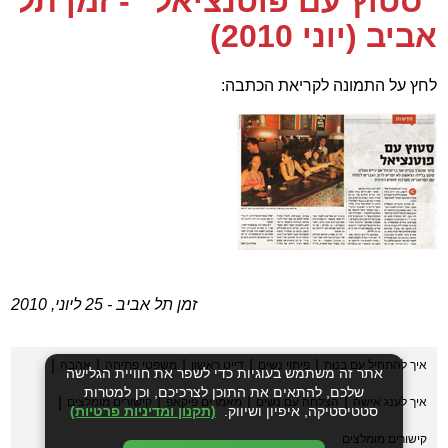
"סטוץ עם פוטנציאל" - זמן תל
אביב (יוני 2010)
לחץ על התמונה לקריאת הכתבה:
זמן תל אביב - 25 ליוני, 2010
|
|
|
|
|
איך להתחיל עם בנות
פיתוי נשים
דייט ראשון
משפטי פתיחה
אהבה
אתר זה משתמש בעוגיות כדי לשפר את חוויית הגלישה
שלכם, להתאים את התוכן לצרכיכם, וכן למטרות
|
|
|
|
איך לענג אישה
הצלחה עם נשים
מאמרים פיקאפ
קישורים מומלצים
סטטיסטיקה, איפיון ושיווק.
(תקנון ומדיניות פרטיות)
קישורים מומלצים