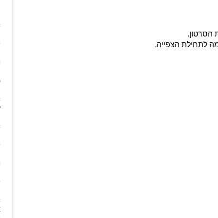
ה
 הסרטון.
מ
)
ב
(
ל
)
)