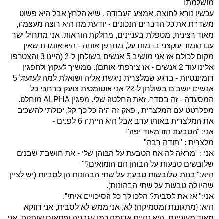
מושלמת!
עכשיו נורא לחוצה, אמצע העבודה , שיא הלחץ אבל היא פשוט
משדרת את כל הדברים הנכונים - יודעת מה היא רוצה מעצמה,
מאוד רצינית, מטפלת בעניינים, מחלקת הוראות. אני מתחיל ישר
עם הומור עוקצני ברמות על, מחרפן אותה - היא אומרת שאין
מקום לכולם אז אני מושיב 5 אנשים בשולחן ל-2 (היינו 3 והצטרפו
אלינו עוד 2 אנשים - אז צירפתי אותם). ממשיך לעקוץ ולהפגין
דומיננטיות - ברגע שמלצרית ניגשת אליה ושואלת למה לעזעזל 5
אנשים יושבים בשולחן ל-2? אני אוטומטית צועק ברחבי כל
המסעדה - זה בסדר, זאת החלטה שלי. מפגין ALPHA מוחלט.
מפלרטט עם המלצרית , פאק זה היה כל כך קל, יכולתי להשכיב
את המלצרית באותו ערב אבל היא הייתה 6 לפנים -
אני: "הטבעת הזו מאוד יפה"
מלצרית : "תודה רבה"
אני : "מראה לה את הטבעת על הבוהן שלי - את חושבת שבנים
שלובשים טבעות על הבוהן הם הומואים?"
היא:" בנות שלובשות טבעת על שתי הבהונות הן לסביות (יש לציין
שהיו לה טבעות על שתי הבהונות).
אני:" אז את לסבית? הלכו לך כל הסיכויים איתי".
היא: (מתגוננת ומסמיקה) לא, אני ממש לא לסבית, אני דווקא
מאוד מעוניינת. היא נהיית אדומה כמו עגבניה ופתאום שותקת, אני