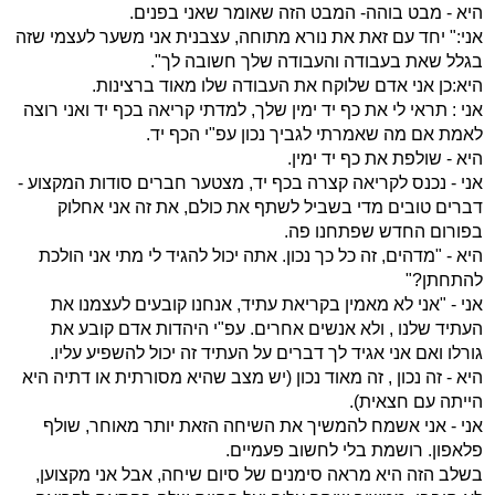
היא - מבט בוהה- המבט הזה שאומר שאני בפנים.
אני:" יחד עם זאת את נורא מתוחה, עצבנית אני משער לעצמי שזה
בגלל שאת בעבודה והעבודה שלך חשובה לך".
היא:כן אני אדם שלוקח את העבודה שלו מאוד ברצינות.
אני : תראי לי את כף יד ימין שלך, למדתי קריאה בכף יד ואני רוצה
לאמת אם מה שאמרתי לגביך נכון עפ"י הכף יד.
היא - שולפת את כף יד ימין.
אני - נכנס לקריאה קצרה בכף יד, מצטער חברים סודות המקצוע -
דברים טובים מדי בשביל לשתף את כולם, את זה אני אחלוק
בפורום החדש שפתחנו פה.
היא - "מדהים, זה כל כך נכון. אתה יכול להגיד לי מתי אני הולכת
להתחתן?"
אני - "אני לא מאמין בקריאת עתיד, אנחנו קובעים לעצמנו את
העתיד שלנו , ולא אנשים אחרים. עפ"י היהדות אדם קובע את
גורלו ואם אני אגיד לך דברים על העתיד זה יכול להשפיע עליו.
היא - זה נכון , זה מאוד נכון (יש מצב שהיא מסורתית או דתיה היא
הייתה עם חצאית).
אני - אני אשמח להמשיך את השיחה הזאת יותר מאוחר, שולף
פלאפון. רושמת בלי לחשוב פעמיים.
בשלב הזה היא מראה סימנים של סיום שיחה, אבל אני מקצוען,