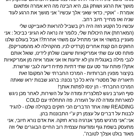
מושך את הרגע ושותק גם, היא הבינה מה היא אמרה ופתאום
אומרת - "אוקיי, כדאי שאני אלך עכשיו" אני מושך את הרגע לעוד
שניה ואז מחייך חיוב רחב.
עכשיו כל הקטע הזה היה רק בשביל להראות לאובייקט שלי
(המארחת) את היכולות שלי, כלומר זה נראה לא הגיוני כביכול : אני
מעוניין במשהי אז אני מתחיל עם משהי אחרת?! אבל בעולם שלנו
החוקים הם קצת אחרים (קרדיט לניו, מהקהילה לא מהמטריקס).
פותח סט עם שתי אמריקאיות שישבו שולחן לידינו, שואל אותם
לגבי מילה באנגלית והן לא יודעות אז אני אומר איזה מן אמריקאיות
אתן?! פותח עוד סט עם שתי דתיות פתיח דיעה לגבי שרשרת.
בקיצור מפגין חברותיות - המרכז החברתי של המקום! זאת
תיאוריה של מסטרי והיא כל כך נכונה: ברגע שבנות יראו שאתה
המרכז החברתי - הן ינסו לפתות אותך!
סוף הערב ניגש למלצרית ומודה על על השירות, לאחר מכן ניגש
למארחת ומודה לה על העזרה. פה התחלתי עם COLD
READING שזה אחד הדברים הכי חזקים בקהילה שלנו - להגיד
לבנות על דברים על עצמן רק ע"י התבוננות בהן.
אני:"אני מרגיש ממך אנרגיה נורא חזקה. את אדם נורא חיובי, אני
מתעסק בשפת גוף ומודעות עצמית רוב החיים הבוגרים שלי וזה
מאוד בולט אצלך לטובה".