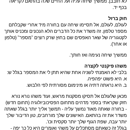
לא חובבן. ממשיך שיחה עליה ועל החיים שלה בהתאם לקריאה
בכף יד.
חוק ברזל
לעולם, לעולם, אל תסיימו שיחה עם בחורה מיד אחרי שקבלתם
מספר טלפון. זה משדר את כל הדברים הלא הנכונים ומכניס אותך
לקטגוריה של שאר האפסים שם בחוץ שרק רוצים "מספר" (טלפון
או אחר).
ממשיך שיחה נעימה ואז חותך.
משהו פיקנטי לקצרה
בלבי לא האמנתי לשניה אחת שהיא תתן לי את המספר בגלל ש:
א. היא פשוט יפהפיה.
ב. היא נראתה דתיה או מינימום מסורתית לפי הלבוש.
מכאן שלעולם אל תסיקו מסקנות מראש, ועוד משהו נורא נורא
חזק שקראתי בספר מדהים מתחום הפסיכוביולוגיה (תחום חדש)
- בחורה שאתה מאוד נמשך עליה - תמשך אליך יותר בגלל שאתה
משדר את זה בהתאם. האישונים שלך מורחבים, טון הדיבור שלך
יותר עבה, שפת הגוף שלך יותר סקסית וכו'.
בגלל זה כשאתם מסתכלים על משהי ואומרים היא כל כך יפה -