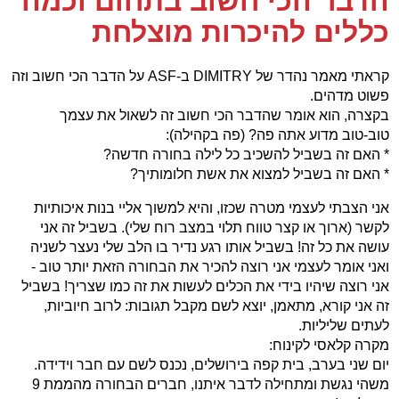
הדבר הכי חשוב בתחום וכמה
כללים להיכרות מוצלחת
קראתי מאמר נהדר של DIMITRY ב-ASF על הדבר הכי חשוב וזה
פשוט מדהים.
בקצרה, הוא אומר שהדבר הכי חשוב זה לשאול את עצמך
טוב-טוב מדוע אתה פה? (פה בקהילה):
* האם זה בשביל להשכיב כל לילה בחורה חדשה?
* האם זה בשביל למצוא את אשת חלומותיך?
אני הצבתי לעצמי מטרה שכזו, והיא למשוך אליי בנות איכותיות
לקשר (ארוך או קצר טווח תלוי במצב רוח שלי). בשביל זה אני
עושה את כל זה! בשביל אותו רגע נדיר בו הלב שלי נעצר לשניה
ואני אומר לעצמי אני רוצה להכיר את הבחורה הזאת יותר טוב -
אני רוצה שיהיו בידי את הכלים לעשות את זה כמו שצריך! בשביל
זה אני קורא, מתאמן, יוצא לשם מקבל תגובות: לרוב חיוביות,
לעתים שליליות.
מקרה קלאסי לקינוח:
יום שני בערב, בית קפה בירושלים, נכנס לשם עם חבר וידידה.
משהי נגשת ומתחילה לדבר איתנו, חברים הבחורה מהממת 9