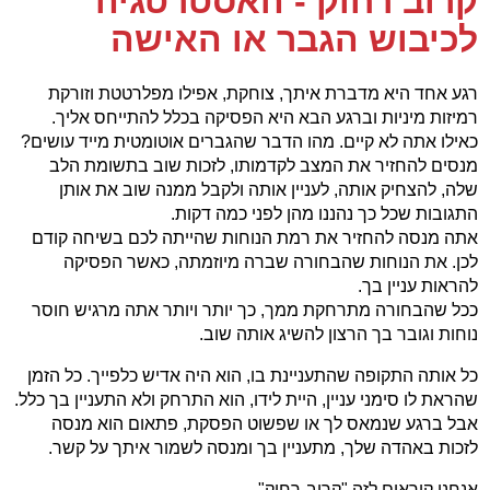
קרוב רחוק - האסטרטגיה
לכיבוש הגבר או האישה
רגע אחד היא מדברת איתך, צוחקת, אפילו מפלרטטת וזורקת
רמיזות מיניות וברגע הבא היא הפסיקה בכלל להתייחס אליך.
כאילו אתה לא קיים. מהו הדבר שהגברים אוטומטית מייד עושים?
מנסים להחזיר את המצב לקדמותו, לזכות שוב בתשומת הלב
שלה, להצחיק אותה, לעניין אותה ולקבל ממנה שוב את אותן
התגובות שכל כך נהננו מהן לפני כמה דקות.
אתה מנסה להחזיר את רמת הנוחות שהייתה לכם בשיחה קודם
לכן. את הנוחות שהבחורה שברה מיוזמתה, כאשר הפסיקה
להראות עניין בך.
ככל שהבחורה מתרחקת ממך, כך יותר ויותר אתה מרגיש חוסר
נוחות וגובר בך הרצון להשיג אותה שוב.
כל אותה התקופה שהתעניינת בו, הוא היה אדיש כלפייך. כל הזמן
שהראת לו סימני עניין, היית לידו, הוא התרחק ולא התעניין בך כלל.
אבל ברגע שנמאס לך או שפשוט הפסקת, פתאום הוא מנסה
לזכות באהדה שלך, מתעניין בך ומנסה לשמור איתך על קשר.
אנחנו קוראים לזה "קרוב-רחוק"