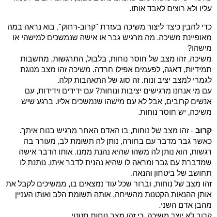
עליו ולא רוצים לאבד אותו.
כדי להבין כיצד ליצור משיכה בעזרת "קרוב-רחוק", בוא נראה במה
מאופיינת משיכה. מה מרגיש גבר או אישה שנמשכים למישהי או
מישהו?
משיכה, זהו מצב של חוסר נוחות, בלבול, התרגשות, מחשבות
תמידיות, דאגה, לפעמים אפילו חרדה. משיכה זהו מצב מנוגת
לגמרי למצב יציב ונוח. זה סוג של התאהבות קלה.
עם מי אנחנו מרגישים יציבות ונוחות? עם ידידים וידידות, עם
אנשים קרובים, אבל לא עם מישהו שנמשכים אליו. ברגע שיש
משיכה, יש חוסר נוחות.
קרוב
- זהו מצב של נוחות, בו האדם האחר מרגיש בנוח איתך.
כאשר גבר מדבר עם בחורה, נותן לה תשומת לב, מעורר בה
רגשות, הוא נותן לה משהו שהיא נהנת ממנו. אותו הדבר אישה
שמדברת עם גבר ומראה לו שהיא נהנית לדבר איתו, נותנת לו
תחושב של ביטחון והנאה.
זהו מצב של נוחות, וברור שכל עוד נמצאים בו, ממשיכים לקבל את
אותן ההנאות הקטנות מהשיחה, אותה תשומת הלב ואותו העניין
מהבן אדם השני.
קרוב לא יוצר משיכה, כי זהו מצב נוחות סטטי.