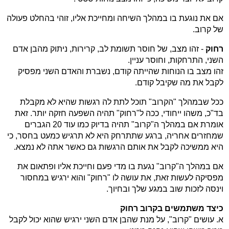
אם את נוגעת בו במהלך השיחה ומחייכת אליו, זוהי בהחלט פעולה
של קרוב.
רחוק
- זהו מצב, של חוסר תשומת לב, קרירות, ניתוק מהבן אדם
השני, התרחקות, וחוסר עניין.
זהו מצב בו הנוחות שהייתה קודם, נשברת והאדם השני מפסיק
לקבל את מה שקיבל קודם.
ככל שבמהלך "הקרוב" תוכל לתת לה רגשות שהיא לא מקבלת
בד"כ, משהו ייחודי, ככה ל"רחוק" תהיה השפעה חזקה יותר. זאת
אומרת אם במהלך ה"קרוב" תהיה בדיוק כמו עוד 20 הגברים
שמחזרים אחריה, ברגע שתתרחק היא לא תרגיש כמעט בחסר, כי
היא ממשיכה לקבל את אותם הרגשות גם כאשר אתה לא נמצא.
אם במהלך ה"קרוב" נגעת בו מדי פעם וחייכת אליו ופתאום את
מפסיקה לעשות זאת, את עושה לו "רחוק" והוא ירגיש במחסור
וינסה לזכות שוב במגע שלך ובחיוך.
כיצד משתמשים בקרוב רחוק
א. עושים "קרוב", על מנת שהבן אדם השני ירגיש שהוא יכול לקבל