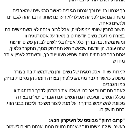
כך אנחנו בנויים וכך אנחנו מגיבים כאשר מרגישים שמאבדים
משהו, גם אם לפני זה אפילו לא הערכנו אותו. הדבר זהה לגברים
ולנשים כאחד.
חשוב להבין שזוהי מניפולציה, אבל לרוב אנחנו לא משתמשים בה
בצורה מודעת. נשים יודעות טוב מאוד על אסטרטגיה זו
ומשתמשות בה בדרך כלל אפילו בלי לשים לב. הן פשוט יודעות
שזה עובד. הן יודעות שכאשר היא תתרחק ממך, תתקרר כלפיך,
אתה כבר לא תהיה בטוח שהיא מעוניינת בך, ותשתדל לעניין אותה
מחדש.
למרות שזוהי אסטרטגיה של נשים, והן משתמשות בה בצורה
מעולה, כאשר הגבר מתנהג כלפיהן בצורה דומה, הן מגיבות בדיוק
כמו הגברים.
לאחר התבוננות ארוכה, שאלנו את המתכון לדרך התנהגות זו
מכלל הנשים, ומעכשיו גם הנשים וגם הגברים יכולים בצורה
מכוונת להשתמש בדרך זו על מנת ליצור משיכה ולזכות בבני הזוג
בהם חושקים.
"קרוב-רחוק" מבוסס על העיקרון הבא:
כאשר יש לנו משהו טוב שאנחנו נהנים ממנו, אנחנו רוצים לשמור