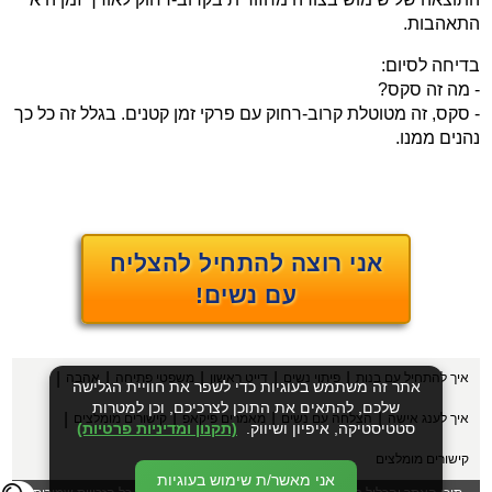
התאהבות.
בדיחה לסיום:
- מה זה סקס?
- סקס, זה מטוטלת קרוב-רחוק עם פרקי זמן קטנים. בגלל זה כל כך
נהנים ממנו.
אני רוצה להתחיל להצליח
עם נשים!
|
|
|
|
|
איך להתחיל עם בנות
פיתוי נשים
דייט ראשון
משפטי פתיחה
אהבה
אתר זה משתמש בעוגיות כדי לשפר את חוויית הגלישה
שלכם, להתאים את התוכן לצרכיכם, וכן למטרות
|
|
|
|
איך לענג אישה
הצלחה עם נשים
מאמרים פיקאפ
קישורים מומלצים
סטטיסטיקה, איפיון ושיווק.
(תקנון ומדיניות פרטיות)
קישורים מומלצים
אני מאשר/ת שימוש בעוגיות