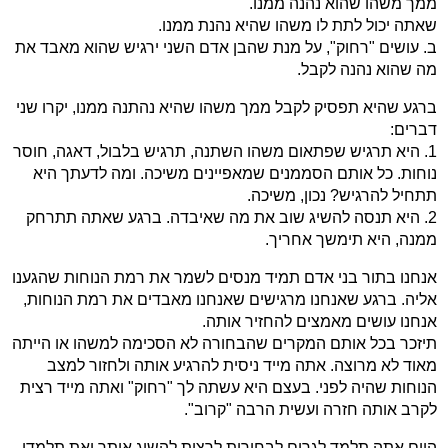
ממך משהו שהוא נהנה ממנו.
שאתה יכול לתת לו משהו שהיא נהנת ממנו.
ב. עושים "רחוק", על מנת שהבן אדם השני ירגיש שהוא מאבד את
מה שהוא נהנה לקבל.
ברגע שהיא תפסיק לקבל ממך משהו שהיא נהתנה ממנו, יקרו שני
דברים:
1. היא תרגיש שפתאום משהו השתנה, תרגיש בלבול, דאגה, חוסר
נוחות. כל אותם הסממנים שמאפיינים משיכה. ומה לדעתך היא
תתחיל להרגיש? נכון, משיכה.
2. היא תנסה להשיג שוב את מה שאיבדה. ברגע שאתה תתרחק
ממנה, היא תימשך אחריך.
אנחנו בתור בני אדם תמיד מנסים לשמר את רמת הנוחות שהגענו
אליה. ברגע שאנחנו מרגישים שאנחנו מאבדים את רמת הנוחות,
אנחנו עושים מאמצים להחזיר אותה.
תיזכר בכל אותם המקרים שהבחורה לא הסכימה למשהו או הייתה
מאוד לא מרוצה. אתה מייד ניסית להרגיע אותה ולחזור למצב
הנוחות שהיה לפני. בעצם היא עשתה לך "רחוק" ואתה מייד רצית
לקרב אותה חזרה ועשית הרבה "קרוב".
היום אתה תלמד לגרום לבחורות לרצות להשיג אותך ואת תלמדי