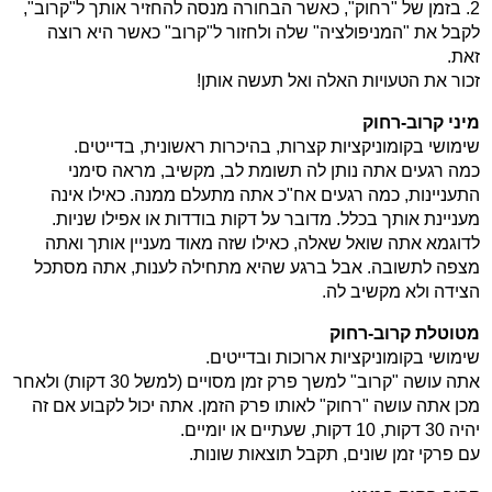
2. בזמן של "רחוק", כאשר הבחורה מנסה להחזיר אותך ל"קרוב",
לקבל את "המניפולציה" שלה ולחזור ל"קרוב" כאשר היא רוצה
זאת.
זכור את הטעויות האלה ואל תעשה אותן!
מיני קרוב-רחוק
שימושי בקומוניקציות קצרות, בהיכרות ראשונית, בדייטים.
כמה רגעים אתה נותן לה תשומת לב, מקשיב, מראה סימני
התעניינות, כמה רגעים אח"כ אתה מתעלם ממנה. כאילו אינה
מעניינת אותך בכלל. מדובר על דקות בודדות או אפילו שניות.
לדוגמא אתה שואל שאלה, כאילו שזה מאוד מעניין אותך ואתה
מצפה לתשובה. אבל ברגע שהיא מתחילה לענות, אתה מסתכל
הצידה ולא מקשיב לה.
מטוטלת קרוב-רחוק
שימושי בקומוניקציות ארוכות ובדייטים.
אתה עושה "קרוב" למשך פרק זמן מסויים (למשל 30 דקות) ולאחר
מכן אתה עושה "רחוק" לאותו פרק הזמן. אתה יכול לקבוע אם זה
יהיה 30 דקות, 10 דקות, שעתיים או יומיים.
עם פרקי זמן שונים, תקבל תוצאות שונות.