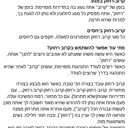
קרוב-רחוק במגע
בזמן של "קרוב" אתה נוגע בה בתדירות מסויימת. בזמן של
"רחוק", אתה מפסיק כל מגע לחלוטין ולא נותן לה לגעת בך,
למרות שהיא תרצה.
קרוב-רחוק ביחסים
כל סוגי קרוב רחוק המפורטים למעלה, תקפים גם ליחסים.
מתי עוד אפשר להשתמש בקרוב רחוק?
כאשר היא עושה משהו שאנחנו לא אוהבים ורוצים "לחנך" אותה,
עושים "רחוק".
כאשר רוצים לעודד התנהגות מסויימת, עושים "קרוב" לאחר שהיא
התנהגה בדרך שרוצים לעודד.
קרוב-רחוק עובד בצורה הכי טובה, כאשר הוא מבצע בצורה
מחזורית. קרוב-רחוק-קרוב-רחוק-קרוב-רחוק-קרוב-רחוק.... עם
תדירויות שונות(שלא תתרגל). עם כל מחזור, רמת המשיכה עולה.
פעם אחת אתה נותן לה להרגיש שהיא מאוד חשובה לך ואתה מוכן
לעשות עבורה הכל ("קרוב"), פעם אחרת אתה מתרחק ממנה
ומראה לה שאין לך עניין בה ("רחוק"). וככה חוזר חלילה. נשים
משתגעות מזה.
התוצאה של שימוש בצורה מחזורית בקרוב-רחוק לאורך זמן היא