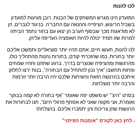
לכו להנות
המועדון הינו מגרש המשחקים של הבנות. רובן מגיעות למועדון
בשביל הריגוש, הציפייה וההנאה עם החבר'ה. בניגוד לגברים, הן
לא מודאגות מכך שבסוף הערב הן יצאו עם בחור נחמד הביתה
למרות שזו תמיד יכולה להיות האופציה העדיפה עליהן.
לכו להנות, תעשו חיים, אתם תהיו יותר סוציאליים ותמשכו אליכם
יותר בחורות. כמו שהזכרתי קודם, בחורות נהנות מהתהליך כולו,
מהרגשות ומהציפיה שנוצרים בדרך. ברגע שתהנו ותהיו שמחים
ופחות תחשבו "איך נכון להתחיל עם הבחורה", בנות ירצו לחלוק
איתכם בהרגשה הזאת והשיחות שלכם יהיו הרבה יותר זורמות
והרבה יותר מוצלחות.
בסרט "היצ'" יש משפט יפה שאומר "אף בחורה לא קמה בבוקר
ואומרת, אני מקווה שאני לא אסחף מרגלי היום", תנו לבחורות את
הרגשות שהן צריכות והן יתמכרו אליכם. בהצלחה!
לחץ כאן לקורס "אומנות הפיתוי"