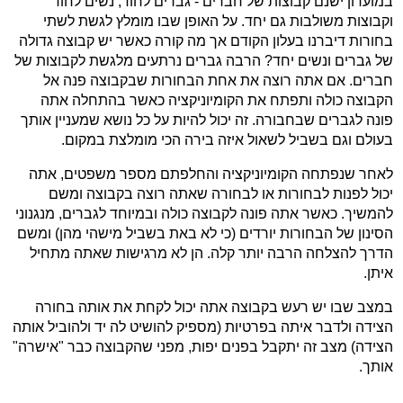
במועדון ישנם קבוצות של חברים - גברים לחוד, נשים לחוד
וקבוצות משולבות גם יחד. על האופן שבו מומלץ לגשת לשתי
בחורות דיברנו בעלון הקודם אך מה קורה כאשר יש קבוצה גדולה
של גברים ונשים יחד? הרבה גברים נרתעים מלגשת לקבוצות של
חברים. אם אתה רוצה את אחת הבחורות שבקבוצה פנה אל
הקבוצה כולה ותפתח את הקומיוניקציה כאשר בהתחלה אתה
פונה לגברים שבחבורה. זה יכול להיות על כל נושא שמעניין אותך
בעולם וגם בשביל לשאול איזה בירה הכי מומלצת במקום.
לאחר שנפתחה הקומיוניקציה והחלפתם מספר משפטים, אתה
יכול לפנות לבחורות או לבחורה שאתה רוצה בקבוצה ומשם
להמשיך. כאשר אתה פונה לקבוצה כולה ובמיוחד לגברים, מנגנוני
הסינון של הבחורות יורדים (כי לא באת בשביל מישהי מהן) ומשם
הדרך להצלחה הרבה יותר קלה. הן לא מרגישות שאתה מתחיל
איתן.
במצב שבו יש רעש בקבוצה אתה יכול לקחת את אותה בחורה
הצידה ולדבר איתה בפרטיות (מספיק להושיט לה יד ולהוביל אותה
הצידה) מצב זה יתקבל בפנים יפות, מפני שהקבוצה כבר "אישרה"
אותך.