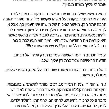
אומר לי עלייך משהו מעניין".
ד. אל תשאל שאלות בהודעה הראשונה. במקום זה עדיף לתת
הערה או להעביר ביקורת על משהו שקשור אליה. זה מעורר תגובה
הרבה יותר חזק, מאשר שאלות של מישהו שמתעניין בך, אבל אין
לך מושג מי הוא אפילו. ההודעה שלך צריכה למשוך תשומת לב
ולהיות מאתגרת, המחשבה שצריכה לעבור אצלה בראש כאשר
היא קוראת את ההודעה שלך, היא: "איך הוא העיז לכתוב כזה
דבר? למה הוא בכלל התכוון?! עכשיו אני אענה לו!!!".
ה. אל תכתוב הודעה ראשונה שמדברת רק עליה ואל תכתוב
הודעה הראשונה שמדברת רק עליך. שלב.
ו. אל תכתוב בהודעה הראשונה שום דבר על סקס, מספרי טלפון,
מסנג'ר, פגישות.
ז. חוש הומור ושנינות תמוד מבורכים. מותר להשתמש בהגזמות
והקצנות בצורה קלילה ומצחיקה, כאשר ברור שאתה לא דורש
ממנה משהו בצורה רצינית, אלא מדבר בקלילות. לדוגמא: "בואי
נדבר ונוכל להכיר, להיפגש, להתאהב, להתחתן, להוליד ילדים,
לריב, להתגרש... בעצם אולי עדיף שלא נדבר, אבל אם את