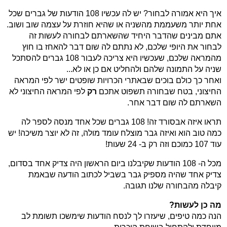
איך היא אמורה לבחור? יש לה עכשיו 108 הודעות של גברים שכל
אחת יותר משעממת מהשניה או שהיא חוזרת על עצמה שוב ושוב.
אתם מבינים שהדבר היחיד שהשארתם לבחורה לעשות זה
לבחור את היופי שלכם, לא נתתם לה שום דבר להאחז בו חוץ
מהמראה שלכם, שעכשיו היא צריכה לעבור 108 גברים להסתכל
שניה על התמונה שלהם ולהחליט אם כן או לא...
ואחר כך כולם בוכים שבאתרי הכרויות שופטים ישר לפי המראה
החיצוני, בטח שבחורה תשפוט אתכם
רק
לפי המראה החיצוני לא
השארתם לה שום דבר אחר.
תראו איזה אבסורד זה! 108 גברים שכל אחד מנסה לספר לה
כמה טוב הוא ואיזה גבר מוצלח עומד מולה, זה לא יוצר משיכה! יש
עוד 107 כמוכם וזה רק ב- 24 שעות!
מכל ה- 108 הודעות שקיבלנו ביום הראשון היה צדיק אחד בסדום,
צדיק אחד שהיה מספיק גבר בשביל לכתוב הודעה שבאמת
קיבלה מהבחורה שלנו תגובה.
מה כן לעשות?
הנה כמה טיפים, שיעזרו לך לנסח הודעות שימשכו תשומת לב