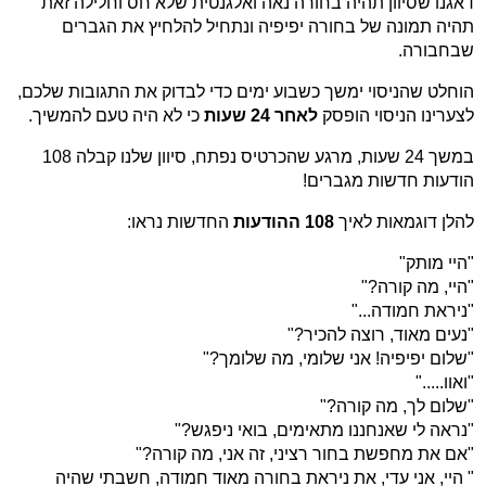
דאגנו שסיוון תהיה בחורה נאה ואלגנטית שלא חס וחלילה זאת
תהיה תמונה של בחורה יפיפיה ונתחיל להלחיץ את הגברים
שבחבורה.
הוחלט שהניסוי ימשך כשבוע ימים כדי לבדוק את התגובות שלכם,
לצערינו הניסוי הופסק
לאחר 24 שעות
כי לא היה טעם להמשיך.
במשך 24 שעות, מרגע שהכרטיס נפתח, סיוון שלנו קבלה 108
הודעות חדשות מגברים!
להלן דוגמאות לאיך
108 ההודעות
החדשות נראו:
"היי מותק"
"היי, מה קורה?"
"ניראת חמודה..."
"נעים מאוד, רוצה להכיר?"
"שלום יפיפיה! אני שלומי, מה שלומך?"
"ואוו....."
"שלום לך, מה קורה?"
"נראה לי שאנחננו מתאימים, בואי ניפגש?"
"אם את מחפשת בחור רציני, זה אני, מה קורה?"
" היי, אני עדי, את ניראת בחורה מאוד חמודה, חשבתי שהיה