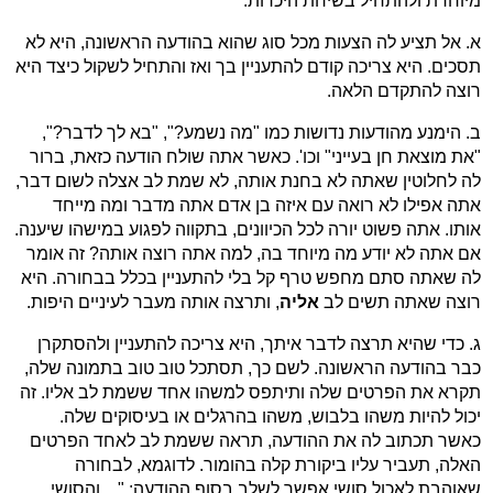
מיוחדת ולהתחיל בשיחת היכרות.
א. אל תציע לה הצעות מכל סוג שהוא בהודעה הראשונה, היא לא
תסכים. היא צריכה קודם להתעניין בך ואז והתחיל לשקול כיצד היא
רוצה להתקדם הלאה.
ב. הימנע מהודעות נדושות כמו "מה נשמע?", "בא לך לדבר?",
"את מוצאת חן בעייני" וכו'. כאשר אתה שולח הודעה כזאת, ברור
לה לחלוטין שאתה לא בחנת אותה, לא שמת לב אצלה לשום דבר,
אתה אפילו לא רואה עם איזה בן אדם אתה מדבר ומה מייחד
אותו. אתה פשוט יורה לכל הכיוונים, בתקווה לפגוע במישהו שיענה.
אם אתה לא יודע מה מיוחד בה, למה אתה רוצה אותה? זה אומר
לה שאתה סתם מחפש טרף קל בלי להתעניין בכלל בבחורה. היא
רוצה שאתה תשים לב
אליה
, ותרצה אותה מעבר לעיניים היפות.
ג. כדי שהיא תרצה לדבר איתך, היא צריכה להתעניין ולהסתקרן
כבר בהודעה הראשונה. לשם כך, תסתכל טוב טוב בתמונה שלה,
תקרא את הפרטים שלה ותיתפס למשהו אחד ששמת לב אליו. זה
יכול להיות משהו בלבוש, משהו בהרגלים או בעיסוקים שלה.
כאשר תכתוב לה את ההודעה, תראה ששמת לב לאחד הפרטים
האלה, תעביר עליו ביקורת קלה בהומור. לדוגמא, לבחורה
שאוהבת לאכול סושי אפשר לשלב בסוף ההודעה: "... והסושי