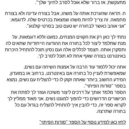
מתעקשת, אז ברור שלא אוכל לסרב לחיוך שלך".
ח. תראה שהערכת אותה על משהו, אבל בצורה עדינה ולא בצורת
מחמאה. זה צריך להיות משהו שמצאת בכרטיס שלה. לדוגמא:
"אני אוהב כאשר לבחורה יש טעם טוב בסרטי קולנוע".
נתתי לך כאן רק את הקווים המנחים, כמעט וללא דוגמאות, על
מנת שתלמד ליצור לכל בחורה את ההודעה הייחודיות שתאים לה
ותסקרן אותה. תצמד לכללים אלה ועם נסיון תוכל להתחיל היכרות
באינטרנט בצורה שאף אחת לא תוכל לסרב לך.
אתה יכול ללמוד עוד הרבה על אמנות השיחה עם נשים,
שמאפשרת לעניין כל בחורה אם באינטרנט, ברחוב או במועדון.
המידע החשוב ביותר שאתה זקוק לו כדי להצליח עם נשים, נמצא
בספר "סודות הפיתוי".
הספר מלמד אותך על דרכים ליצור משיכה ועוזר לך לפתח את
הכישורים הדרושים כדי להפוך למגנט נשים. אני מאוד ממליץ לך
לקרוא ספר זה, כדי להבין איך להתחיל להצליח בגדול עם כל
בחורה שתרצה.
לחץ כאן למידע נוסף על הספר "סודות הפיתוי"