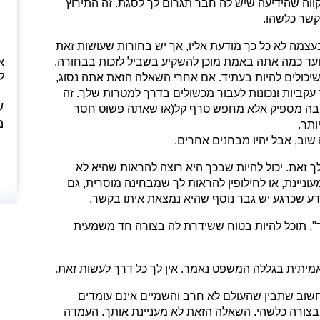
קווה שהידיעה שיש לה חבר תגרום לך לסגת. זה התירוץ
קשר כלשהו.
בעצמה לא כל כך מודעת אליו, אך יש בחורות שעושות זאת
 ועד כמה אתה באמת מוכן להשקיע בשביל לזכות בבחורה.
א
ל
יכולים להיות בעתיד. אם אחרי השאלה הזאת אתה נסוג,
קביות ונכונות לעבור מכשולים בדרך למטרות שלך. זה
ש
ן בה מספיק אלא מחפש טרף קל(או שאתה פשוט חסר
מ
ותר.
שוב, אבל יהיו מבחנים אחרים.
לך זאת. יכול להיות שבכך היא רוצה להראות שהיא לא
וניינת, או לחילופין להראות לך שמבחינה מוסרית, גם
דע שכרגע יש גבר נוסף שהיא נמצאת איתו בקשר.
ר", תוכל להיות בטוח ששידרת לה בצורה חד משמעית
יתית בגללה המשפט נאמר. אין לך כל דרך לעשות זאת.
חשוב שתבין שהעולם לא חרב והשמיים אינם עומדים
 בצורה כלשהי. השאלה הזאת לא מעניינת אותך. העמדה