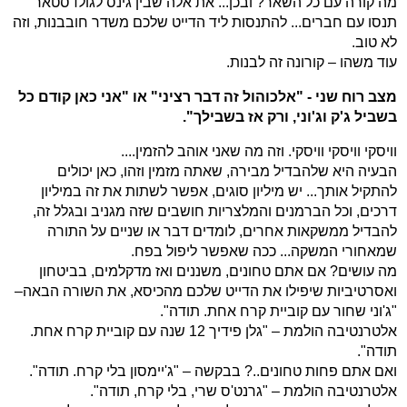
מה קורה עם כל השאר? ובכן... את אלה שבין גינס לגולדסטאר
תנסו עם חברים... להתנסות ליד הדייט שלכם משדר חובבנות, וזה
לא טוב.
עוד משהו – קורונה זה לבנות.
מצב רוח שני - "אלכוהול זה דבר רציני" או "אני כאן קודם כל
בשביל ג'ק וג'וני, ורק אז בשבילך".
וויסקי וויסקי וויסקי. וזה מה שאני אוהב להזמין....
הבעיה היא שלהבדיל מבירה, שאתה מזמין וזהו, כאן יכולים
להתקיל אותך... יש מיליון סוגים, אפשר לשתות את זה במיליון
דרכים, וכל הברמנים והמלצריות חושבים שזה מגניב ובגלל זה,
להבדיל ממשקאות אחרים, לומדים דבר או שניים על התורה
שמאחורי המשקה... ככה שאפשר ליפול בפח.
מה עושים? אם אתם טחונים, משננים ואז מדקלמים, בביטחון
ואסרטיביות שיפילו את הדייט שלכם מהכיסא, את השורה הבאה–
"ג'וני שחור עם קוביית קרח אחת. תודה".
אלטרנטיבה הולמת – "גלן פידיך 12 שנה עם קוביית קרח אחת.
תודה".
ואם אתם פחות טחונים..? בבקשה – "ג'יימסון בלי קרח. תודה".
אלטרנטיבה הולמת – "גרנט'ס שרי, בלי קרח, תודה".