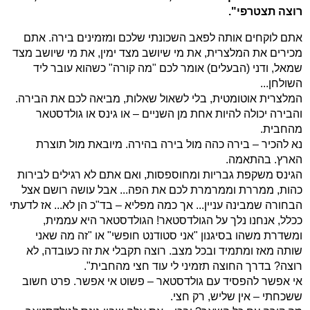
רוצה תצטרפי".
אתם לוקחים אותה לפאב השכונתי שלכם ומזמינים בירה. אתם
מכירים את המלצרית, את מי שיושב מצד ימין, את מי שיושב מצד
שמאל, ודני (הבעלים) אומר לכם "מה קורה" כשהוא עובר ליד
השולחן...
המלצרית אוטומטית, בלי לשאול שאלות, מביאה לכם את הבירה.
והבירה יכולה להיות אחת מן השניים – או גינס או גולדסטאר
מהחבית.
נא להכיר – בירה כהה מול בירה בהירה. מיובאת מול תוצרת
הארץ. בהתאמה.
הגינס משקפת גבריות ומחוספסות, ואם אתם לא רגילים לבירות
כהות, ממררת וממרמרת לכם את הפה... אבל עושה רושם אצל
הבחורה שמבינה עניין... אך כמה מפליא – בד"כ הן לא... אז לדעתי
ככלל, אנחנו נלך על הגולדסטאר! הגולדסטאר היא עממית,
ומשדרת משהו בסיגנון "אני סטודנט חופשי" או "זה מה שאני
שותה מאז ומתמיד ובכל מצב. רוצה תקבלי את זה כעובדה, לא
רוצה? בדרך החוצה תזמיני לי עוד חצי מהחבית".
אי אפשר להפסיד עם גולדסטאר – פשוט אי אפשר. פרט חשוב
ששכחתי – אין שליש, רק חצי.