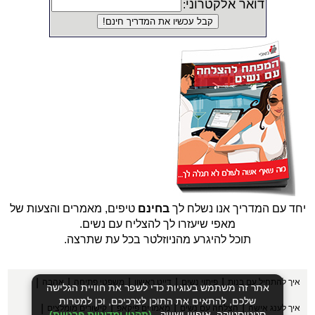
דואר אלקטרוני
:
יחד עם המדריך אנו נשלח לך
בחינם
טיפים, מאמרים והצעות של
מאפי שיעזרו לך להצליח עם נשים.
תוכל להיגרע מהניוזלטר בכל עת שתרצה.
|
|
|
|
|
איך להתחיל עם בנות
פיתוי נשים
דייט ראשון
משפטי פתיחה
אהבה
אתר זה משתמש בעוגיות כדי לשפר את חוויית הגלישה
שלכם, להתאים את התוכן לצרכיכם, וכן למטרות
|
|
|
|
איך לענג אישה
הצלחה עם נשים
מאמרים פיקאפ
קישורים מומלצים
סטטיסטיקה, איפיון ושיווק.
(תקנון ומדיניות פרטיות)