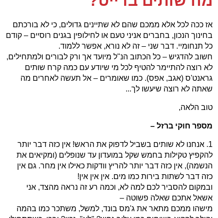
מה שותים בדייט?
אז ככה לכל אלא ממכם שהם לא שתיינים גדולים, כי לא בורכתם
בחינוך הנכון, בחברים אניני טעם או לחילופין בגנים רוסיים – קודם
כל תנחומיי. דבר שני – זה לא נורא, אפשר ללמוד.
חשוב להדגיש – כל הכתוב הנ"ל מיועד אך ורק לבורים ולמתחילים,
לא רוצה להתיימר להטיף לכל מי שיודע עם כמה קרח שותים
גראנט'ס (אגב, אפס). כמו שאומרים – אל תעשה לאחרים מה
שאתה לא רוצה שיעשו לך...
טוב הלאה,
מספר חוקי ברזל –
1. אנחנו לא שותים בשביל לדפוק את הראש! אין כזה דבר יותר
להקפיץ טקילות בחמש שקל במועדון עד שנופלים (ומקיאים את
הנשמה), אין כזה דבר יותר להריץ וודקות כאילו אין מחר. גם אין
כזה דבר לשתות בירות כמו מים. אין אין אין!
ובמקום להסביר לכם למה לא, וכמה רע זה נראה מהצד, אני
אשאל אתכם שאלה פשוטה –
מישהו ממכם מתאר את ג'מס בונד, למשל, משתכר כמו בהמה