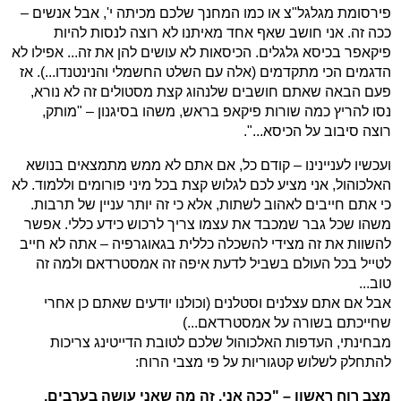
פירסומת מגלגל"צ או כמו המחנך שלכם מכיתה י', אבל אנשים –
ככה זה. אני חושב שאף אחד מאיתנו לא רוצה לנסות להיות
פיקאפר בכיסא גלגלים. הכיסאות לא עושים להן את זה... אפילו לא
הדגמים הכי מתקדמים (אלה עם השלט החשמלי והנינטנדו...). אז
פעם הבאה שאתם חושבים שלנהוג קצת מסטולים זה לא נורא,
נסו להריץ כמה שורות פיקאפ בראש, משהו בסיגנון – "מותק,
רוצה סיבוב על הכיסא...".
ועכשיו לעניינינו – קודם כל, אם אתם לא ממש מתמצאים בנושא
האלכוהול, אני מציע לכם לגלוש קצת בכל מיני פורומים וללמוד. לא
כי אתם חייבים לאהוב לשתות, אלא כי זה יותר עניין של תרבות.
משהו שכל גבר שמכבד את עצמו צריך לרכוש כידע כללי. אפשר
להשוות את זה מצידי להשכלה כללית בגאוגרפיה – אתה לא חייב
לטייל בכל העולם בשביל לדעת איפה זה אמסטרדאם ולמה זה
טוב...
אבל אם אתם עצלנים וסטלנים (וכולנו יודעים שאתם כן אחרי
שחייכתם בשורה על אמסטרדאם...)
מבחינתי, העדפות האלכוהול שלכם לטובת הדייטינג צריכות
להתחלק לשלוש קטגוריות על פי מצבי הרוח:
מצב רוח ראשון – "ככה אני, זה מה שאני עושה בערבים,