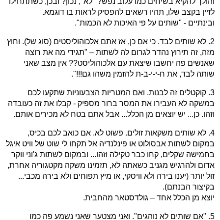
והולך להקיא בשיחים כמו עלוב נפש? "לא", נכון? ובכן, כשתתחילו
לזיין בקצב שלו, תהיו רשאים להפסיק לראות בו דוגמא.
ובינתיים - "שותים על פי האיכות לא הכמות".
2. לא שותים לבד. כי אם כן, אז אתם אלכוהוליסטים (סוג של). וחוץ
מזה, זה תירוץ נהדר לגרום לה לשתות – "תגידי מה את רוצה
שאנשים פה יחשבו שיצאת עם אלכוהוליסט?? אין מצב שאני
שותה לבד, את ח-י-י-ב-ת להזמין משהו גם!!!".
3. קוקטלים זה לבנות. ואם המטריות הצבעוניות שתקעו לכם
במשקה לא העבירו את המסר ברור מספיק - קבלו את זה כעובדה
וזהו. כן... יש יוצאים מן הכלל... אבל אתם בטח לא מכירים אותם.
4. לא שותים משקאות זולים. פשוט לא. אם כואב לכם בכיס,
במקום לשתות אבסולוט או פינלנדיה אל תקחו לי שוט של וויט איגל
בחמישה שקלים, קחו כבר טקילה וזהו... ובמקום לשתות ג'וני ווקר
אדום ולהרגיש מגניב כשאתה לא, תזמינו משקה מקטגוריה אחרת,
זול יותר (יענו בירה ולא וויסקי, או מיץ תפוחים ולא בירה מכבי...
בקיצור הבנתם).
יוצא מן הכלל אחד – גולדסטאר מהחבית.
5. "אם שותים לא נוהגים". ואני מצטער שאני נשמע פה כמו