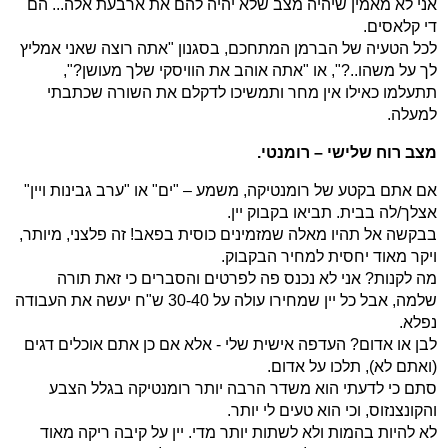
אני לא מאמין שיהיה מצב שלא יהיה להם את ארבעת אלה... הם
די קלאסים.
לכל הטעיה של הברמן המתחכם, בסגנון "אתה רוצה שאני אמליץ
לך על משהו..?", או "אתה אוהב את הוויסקי שלך מעושן?",
תתעלמו כאילו אין מחר ותמשיכו לדקלם את השורה שכתבתי
למעלה.
מצב רוח שלישי – רומנטי.
אם אתם בקטע של רומנטיקה, משמע – "ים" או "ערב גבינות ויין"
אצלך/לה בבית. תביאו בקבוק יין.
בבקשה אל תהיו מאלה שמזמינים כוסית בפאב! זה פלצני, מיותר,
ויקר מאוד יחסית למחיר הבקבוק.
מה לקנות? אני לא נכנס פה לפרטים והסברים כי זאת תורה
שלמה, אבל כל יין שמחירו עולה על 30-40 ש"ח יעשה את העבודה
נפלא.
לבן או אדום? העדפה אישית שלי - אלא אם כן אתם אוכלים דגים
(ואתם לא), תלכו על אדום.
סתם כי לדעתי הוא משדר הרבה יותר רומנטיקה בגלל הצבע
והקונצנזוס, וכי הוא טעים לי יותר.
לא להיות בהמות ולא לשתות יותר מדי. יין על קיבה ריקה מאוד